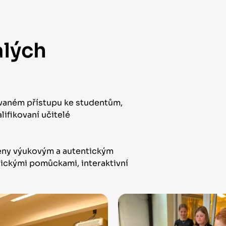
alých
ovaném přístupu ke studentům,
ifikovaní učitelé
eny výukovým a autentickým
ickými pomůckami, interaktivní