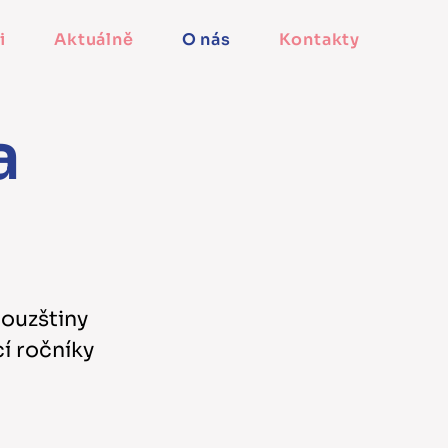
i
Aktuálně
O nás
Kontakty
a
couzštiny
cí ročníky