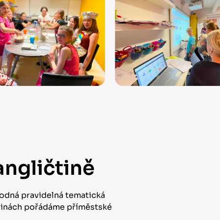
angličtině
odná pravidelná tematická
dninách pořádáme příměstské