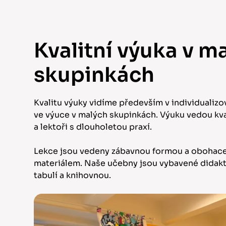
Kvalitní výuka v m
skupinkách
Kvalitu výuky vidíme především v individualiz
ve výuce v malých skupinkách. Výuku vedou kval
a lektoři s dlouholetou praxí.
Lekce jsou vedeny zábavnou formou a obohac
materiálem. Naše učebny jsou vybavené didakt
tabulí a knihovnou.