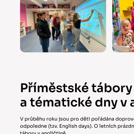
Příměstské tábory
a tématické dny v 
V průběhu roku jsou pro děti pořádána doprov
odpoledne (tzv. English days). O letních práz
tábory v angličtině.