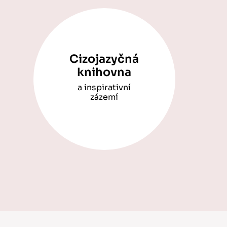
Cizojazyčná
knihovna
a inspirativní
zázemí